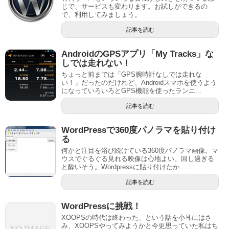
じで、サービスも変わります。お試しができるの
で、利用してみましょう。
記事を読む
AndroidのGPSアプリ「My Tracks」な
しでは走れない！
ちょっと前までは「GPS腕時計なしでは走れな
い！」だったのだけれど、Androidスマホを使うよう
になっていろいろとGPS機能を使ったランニ...
記事を読む
WordPressで360度パノラマを貼り付け
る
何かと注目を浴び続けている360度パノラマ画像。マ
ウスでぐるぐる見れる映像は心地よい。回し過ぎる
と酔いそう。Wordpressに貼り付けたか...
記事を読む
WordPressに挑戦！
XOOPSの時代は終わった、という話を小耳にはさ
み、XOOPSやってみようかと今更思っていた私はち