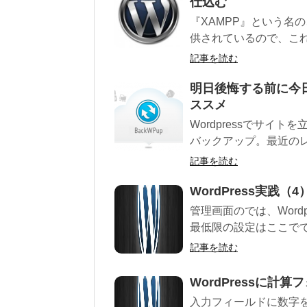
仕込む
『XAMPP』という名
供されているので、これ
記事を読む
明日後悔する前に今日
ススメ
Wordpressでサ
バックアップ。最近のレ
記事を読む
WordPress実践（4
管理画面のでは、Wor
最低限の設定はここでで
記事を読む
WordPressに計
入力フィールドに数字