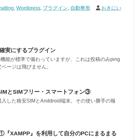
atting
,
Wordpress
,
プラグイン
,
自動整形
おきにい
ngを確実にするプラグイン
ping機能が標準で備わっていますが、これは投稿のみping
定ページは飛びません。
IMとSIMフリー・スマートフォン③
した格安SIMとAnddroid端末。その使い勝手の報
す ①『XAMPP』を利用して自分のPCにまるまる