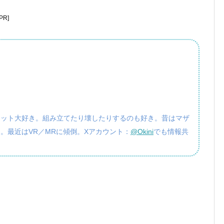
R]
ェット大好き。組み立てたり壊したりするのも好き。昔はマザ
。最近はVR／MRに傾倒。Xアカウント：
@Okini
でも情報共