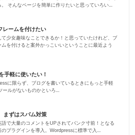
。 そんなページを簡単に作りたいと思っていろい...
フレームを付けたい
んて少女趣味なことできるか！と思っていたけれど、ブ
ームを付けると案外かっこいいということに最近よう
り枠を手軽に使いたい！
WordPressに限らず、ブログを書いているときにもっと手軽
ールがないものかといろ...
1） まずはスパム対策
英語で大量のコメントをUPされてパンク寸前！となる
プラグインを導入。Wordpressに標準で入...