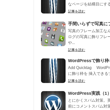
なページを結構目にする
記事を読む
手間いらずで写真に
写真のフレーム加工な
ログの写真に飾りフレ
や...
記事を読む
WordPressで飾
Add Quicktag 
に飾り枠を 挿入できるツ
記事を読む
WordPress実践（
とにかくスパム対策。
前にコメントスパム対策の