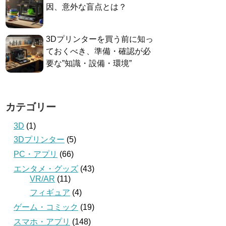
因、意外な盲点とは？
3Dプリンターを買う前に知っ
ておくべき、準備・確認が必
要な”知識・設備・環境”
カテゴリー
3D
(1)
3Dプリンター
(5)
PC・アプリ
(66)
エンタメ・グッズ
(43)
VR/AR
(11)
フィギュア
(4)
ゲーム・コミック
(19)
スマホ・アプリ
(148)