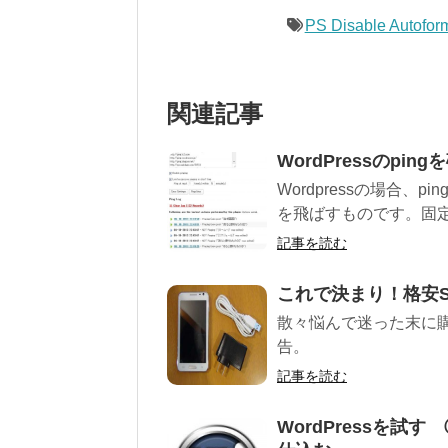
PS Disable Autoform
関連記事
WordPressのpi
Wordpressの場合、
を飛ばすものです。固
記事を読む
これで決まり！格安S
散々悩んで迷った末に購入
告。
記事を読む
WordPressを試