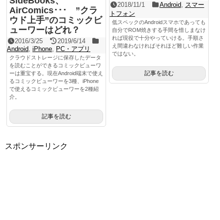
SideBooks、
2018/11/1
Android
,
スマー
AirComics･･･ ”クラ
トフォン
ウド上手”のコミックビ
低スペックのAndroidスマホであっても
ューワーはどれ？
自分でROM焼きする手間を惜しまなけ
れば現役で十分やっていける。手順さ
2016/3/25
2019/6/14
え間違わなければそれほど難しい作業
Android
,
iPhone
,
PC・アプリ
ではない。
クラウドストレージに保存したデータ
を読むことができるコミックビューワ
記事を読む
ーは重宝する。現在Android端末で使え
るコミックビューワーを3種、iPhone
で使えるコミックビューワーを2種紹
介。
記事を読む
スポンサーリンク