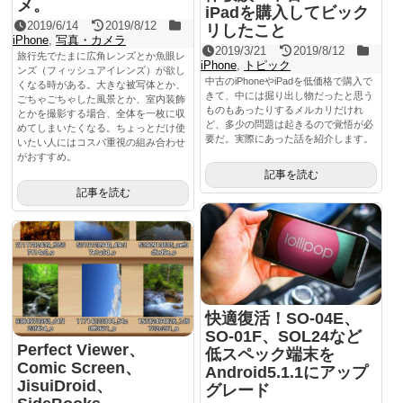
メ。
iPadを購入してビック
2019/6/14
2019/8/12
リしたこと
iPhone
,
写真・カメラ
2019/3/21
2019/8/12
旅行先でたまに広角レンズとか魚眼レ
iPhone
,
トピック
ンズ（フィッシュアイレンズ）が欲し
中古のiPhoneやiPadを低価格で購入で
くなる時がある。大きな被写体とか、
きて、中には掘り出し物だったと思う
ごちゃごちゃした風景とか、室内装飾
ものもあったりするメルカリだけれ
とかを撮影する場合、全体を一枚に収
ど、多少の問題は起きるので覚悟が必
めてしまいたくなる。ちょっとだけ使
要だ。実際にあった話を紹介します。
いたい人にはコスパ重視の組み合わせ
がおすすめ。
記事を読む
記事を読む
快適復活！SO-04E、
SO-01F、SOL24など
Perfect Viewer、
低スペック端末を
Comic Screen、
Android5.1.1にアップ
JisuiDroid、
グレード