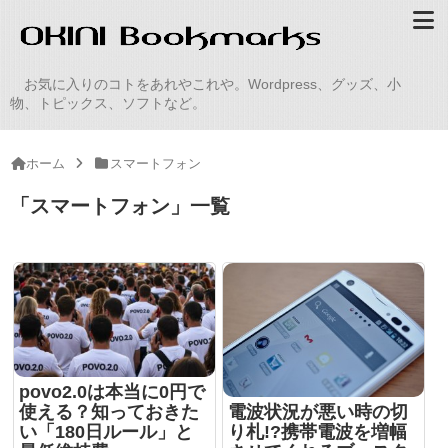
お気に入りのコトをあれやこれや。Wordpress、グッズ、小
物、トピックス、ソフトなど。
ホーム
スマートフォン
「
スマートフォン
」
一覧
povo2.0は本当に0円で
使える？知っておきた
電波状況が悪い時の切
い「180日ルール」と
り札!?携帯電波を増幅