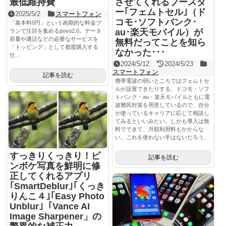
最低維持費
させてくれるブースタ
ー｢フェムトセル｣（ド
2025/5/2
スマートフォン
コモ･ソフトバンク･
「基本料0円」という画期的な料金プ
au･楽天モバイル）が
ランで注目を集めるpovo2.0。データ
容量や通話などの必要なサービスを
無料だってことを知ら
「トッピング」として都度購入する
なかった･･･
仕...
2024/5/12
2024/5/23
スマートフォン
記事を読む
携帯電波の弱いところではフェムトセ
ルが設置できたりする。ドコモ・ソフ
トバンク・au・楽天モバイルともに電
波難民対策を用意しているので、自分
が使っているキャリアに応じて相談し
てみるといいみたい。しかも導入は無
料でできて、月額利用料もかからな
い。これを使わない手はないだろう。
すっきりくっきり！ピ
記事を読む
ンボケ写真を鮮明に修
正してくれるアプリ
｢SmartDeblur｣｢くっき
りんこ４｣｢Easy Photo
Unblur｣「Vance AI
Image Sharpener」の