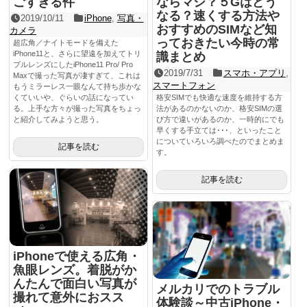
ごすぎる件
ならマシ？５Gはどう
なる？速くする方法や
2019/10/11
iPhone
,
写真・
おすすめのSIMなど知
カメラ
っておきたい今時の常
超広角／ナイトモードを備えた
iPhone11と、さらに望遠を加えてトリ
識まとめ
プルレンズにしたiPhone11 Pro/ Pro
2019/7/31
スマホ・アプリ
,
Maxで撮った写真が凄すぎて、これは
スマートフォン
もうミラーレス一眼なんて持ち歩かな
くていいや、ぐらいの話になってい
格安SIMでも快適な速度を維持する方
る。上手な方々が撮った写真をちょっ
法があるのかないのか、格安SIMの選
と紹介してみようと思う。
び方で違いがあるのか、一時的にでも
早くする手立ては･･･、といったこと
についていろいろ調べたのでまとめま
記事を読む
す。
記事を読む
iPhoneで使える広角・
魚眼レンズ。着脱がか
んたんで面白い写真が
メルカリでのトラブル
撮れて意外におスス
体験談～中古iPhone・