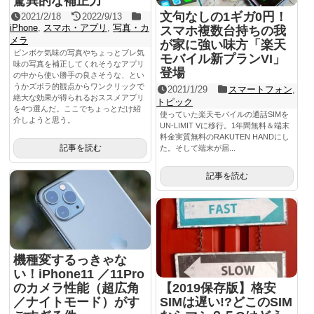
驚異的な補正力
文句なしの1ギガ0円！
2021/2/18
2022/9/13
iPhone
,
スマホ・アプリ
,
写真・カ
スマホ複数台持ちの我
メラ
が家に強い味方「楽天
ピンボケ気味の写真やちょっとブレ気
モバイル新プランVI」
味の写真を補正してくれそうなアプリ
登場
の中から使い勝手の良さそうな、とい
うかズボラ的観点からワンクリックで
2021/1/29
スマートフォン
,
絶大な効果が得られるおススメアプリ
トピック
を4つ選んだ。ここでちょっとだけ紹
使っていた楽天モバイルの通話SIMを
介しようと思う。
UN-LIMIT Vに移行。1年間無料＆端末
料金実質無料のRAKUTEN HANDにし
記事を読む
た。そして端末が届...
記事を読む
機種変するっきゃな
い！iPhone11 ／11Pro
のカメラ性能（超広角
【2019保存版】格安
／ナイトモード）がす
SIMは遅い!?どこのSIM