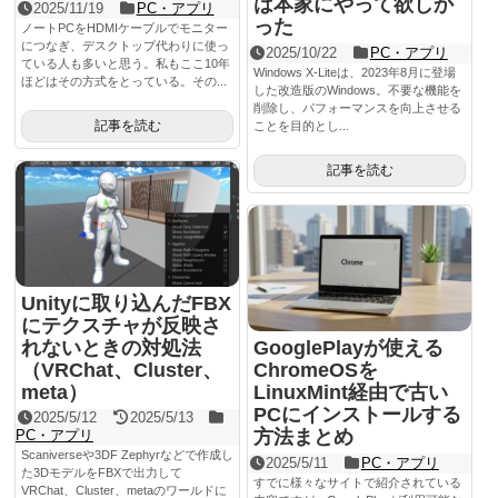
は本家にやって欲しか
2025/11/19
PC・アプリ
った
ノートPCをHDMIケーブルでモニター
につなぎ、デスクトップ代わりに使っ
2025/10/22
PC・アプリ
ている人も多いと思う。私もここ10年
Windows X-Liteは、2023年8月に登場
ほどはその方式をとっている。その...
した改造版のWindows。不要な機能を
削除し、パフォーマンスを向上させる
記事を読む
ことを目的とし...
記事を読む
Unityに取り込んだFBX
にテクスチャが反映さ
れないときの対処法
GooglePlayが使える
（VRChat、Cluster、
ChromeOSを
meta）
LinuxMint経由で古い
PCにインストールする
2025/5/12
2025/5/13
方法まとめ
PC・アプリ
Scaniverseや3DF Zephyrなどで作成し
2025/5/11
PC・アプリ
た3DモデルをFBXで出力して
すでに様々なサイトで紹介されている
VRChat、Cluster、metaのワールドに