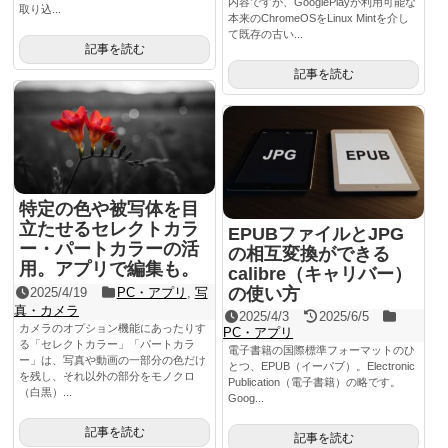
内容ですが、GooglePlayが利用可能な
取り込...
本来のChromeOSをLinux Mintを介し
て既存の古い...
記事を読む
記事を読む
特定の色や被写体を目
立たせるセレクトカラ
EPUBファイルとJPG
ー・パートカラーの活
の相互変換ができる
用。アプリで編集も。
calibre（キャリバー）
の使い方
2025/4/19
PC・アプリ
,
写
真・カメラ
2025/4/3
2025/6/5
カメラのオプション機能にあったりす
PC・アプリ
る「セレクトカラー」「パートカラ
電子書籍の国際標準フォーマットのひ
ー」は、写真や動画の一部分の色だけ
とつ、EPUB（イーパブ）。Electronic
を残し、それ以外の部分をモノクロ
Publication（電子書籍）の略です。
（白黒）...
Goog...
記事を読む
記事を読む