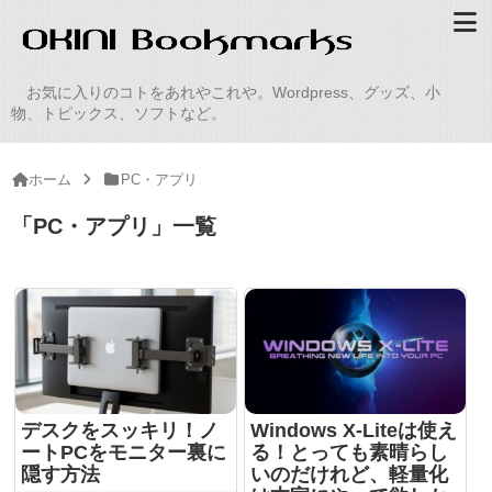
お気に入りのコトをあれやこれや。Wordpress、グッズ、小
物、トピックス、ソフトなど。
ホーム
PC・アプリ
「
PC・アプリ
」
一覧
デスクをスッキリ！ノ
Windows X-Liteは使え
ートPCをモニター裏に
る！とっても素晴らし
隠す方法
いのだけれど、軽量化