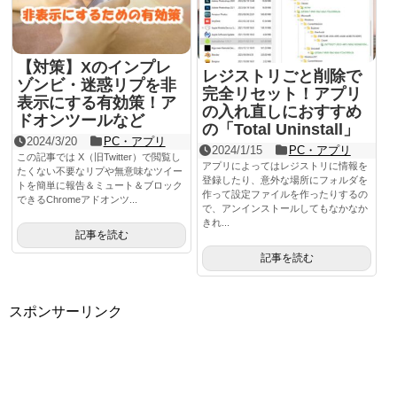
【対策】Xのインプレ
レジストリごと削除で
ゾンビ・迷惑リプを非
完全リセット！アプリ
表示にする有効策！ア
の入れ直しにおすすめ
ドオンツールなど
の「Total Uninstall」
2024/3/20
PC・アプリ
2024/1/15
PC・アプリ
この記事では X（旧Twitter）で閲覧し
アプリによってはレジストリに情報を
たくない不要なリプや無意味なツイー
登録したり、意外な場所にフォルダを
トを簡単に報告＆ミュート＆ブロック
作って設定ファイルを作ったりするの
できるChromeアドオンツ...
で、アンインストールしてもなかなか
きれ...
記事を読む
記事を読む
スポンサーリンク