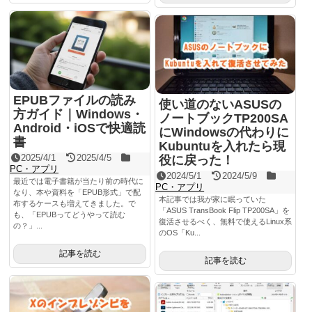
EPUBファイルの読み
使い道のないASUSの
方ガイド｜Windows・
ノートブックTP200SA
Android・iOSで快適読
にWindowsの代わりに
書
Kubuntuを入れたら現
2025/4/1
2025/4/5
役に戻った！
PC・アプリ
2024/5/1
2024/5/9
最近では電子書籍が当たり前の時代に
PC・アプリ
なり、本や資料を「EPUB形式」で配
本記事では我が家に眠っていた
布するケースも増えてきました。で
「ASUS TransBook Flip TP200SA」を
も、「EPUBってどうやって読む
復活させるべく、無料で使えるLinux系
の？」...
のOS「Ku...
記事を読む
記事を読む