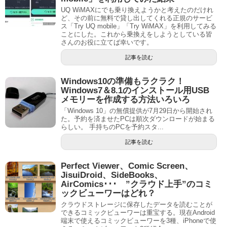
UQ WiMAXにでも乗り換えようかと考えたのだけれ
ど、その前に無料で貸し出してくれる正規のサービ
ス「Try UQ mobile」「Try WiMAX」を利用してみる
ことにした。これから乗換えをしようとしている皆
さんのお役に立てば幸いです。
記事を読む
Windows10の準備もラクラク！
Windows7＆8.1のインストール用USB
メモリーを作成する方法いろいろ
「Windows 10」の無償提供が7月29日から開始され
た。予約を済ませたPCは順次ダウンロードが始まる
らしい。 手持ちのPCを予約スタ...
記事を読む
Perfect Viewer、Comic Screen、
JisuiDroid、SideBooks、
AirComics･･･ ”クラウド上手”のコミ
ックビューワーはどれ？
クラウドストレージに保存したデータを読むことが
できるコミックビューワーは重宝する。現在Android
端末で使えるコミックビューワーを3種、iPhoneで使