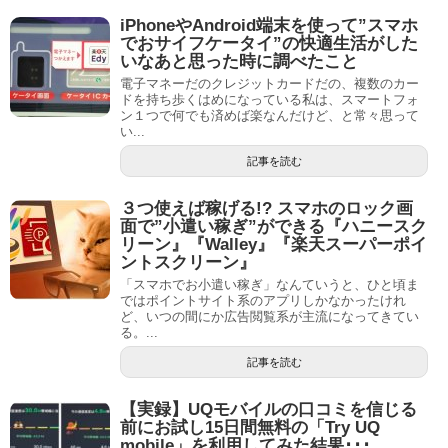
iPhoneやAndroid端末を使って”スマホ
でおサイフケータイ”の快適生活がした
いなあと思った時に調べたこと
電子マネーだのクレジットカードだの、複数のカー
ドを持ち歩くはめになっている私は、スマートフォ
ン１つで何でも済めば楽なんだけど、と常々思って
い...
記事を読む
３つ使えば稼げる!? スマホのロック画
面で”小遣い稼ぎ”ができる『ハニースク
リーン』『Walley』『楽天スーパーポイ
ントスクリーン』
「スマホでお小遣い稼ぎ」なんていうと、ひと頃ま
ではポイントサイト系のアプリしかなかったけれ
ど、いつの間にか広告閲覧系が主流になってきてい
る。...
記事を読む
【実録】UQモバイルの口コミを信じる
前にお試し15日間無料の「Try UQ
mobile」を利用してみた結果･･･