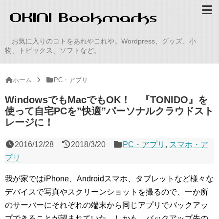
お気に入りのコトをあれやこれや。Wordpress、グッズ、小
物、トピックス、ソフトなど。
ホーム
PC・アプリ
WindowsでもMacでもOK！ 『TONIDO』を
使って自宅PCを”快適”パーソナルクラウドスト
レージに！
2016/12/28
2018/3/20
PC・アプリ
,
スマホ・ア
プリ
我が家ではiPhone、Androidスマホ、タブレットなど様々な
デバイスで写真やスクリーンショットを撮るので、一か所
のサーバーにそれぞれの端末から同じアプリでバックアッ
プできることが望まれていた。しかも、バックアップ先の