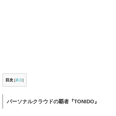
目次
[
表示
]
パーソナルクラウドの覇者『TONIDO』