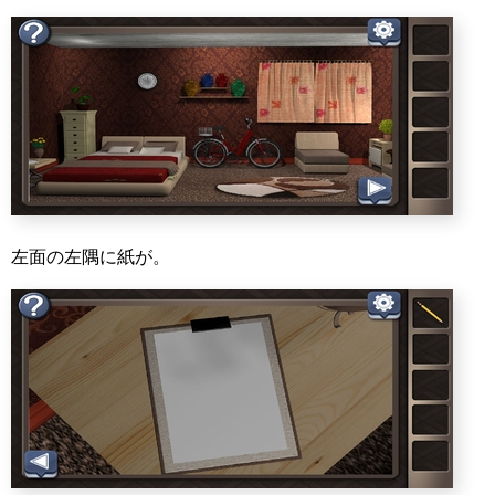
左面の左隅に紙が。