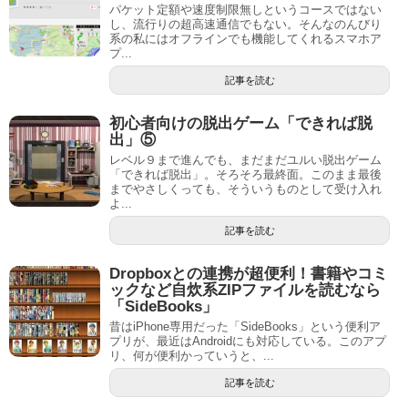
パケット定額や速度制限無しというコースではない
し、流行りの超高速通信でもない。そんなのんびり
系の私にはオフラインでも機能してくれるスマホア
プ...
記事を読む
初心者向けの脱出ゲーム「できれば脱
出」⑤
レベル９まで進んでも、まだまだユルい脱出ゲーム
「できれば脱出」。そろそろ最終面。このまま最後
までやさしくっても、そういうものとして受け入れ
よ...
記事を読む
Dropboxとの連携が超便利！書籍やコミ
ックなど自炊系ZIPファイルを読むなら
「SideBooks」
昔はiPhone専用だった「SideBooks」という便利ア
プリが、最近はAndroidにも対応している。このアプ
リ、何が便利かっていうと、...
記事を読む