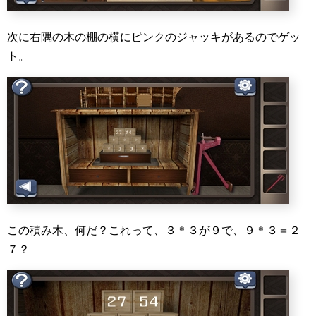
次に右隅の木の棚の横にピンクのジャッキがあるのでゲッ
ト。
この積み木、何だ？これって、３＊３が９で、９＊３＝２
７？