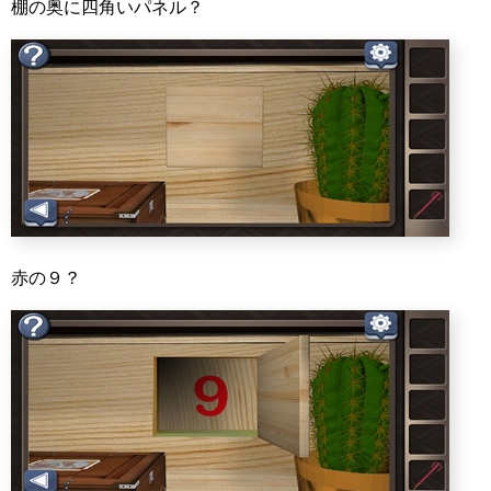
棚の奥に四角いパネル？
赤の９？