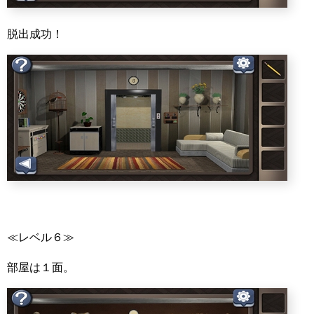
脱出成功！
≪レベル６≫
部屋は１面。